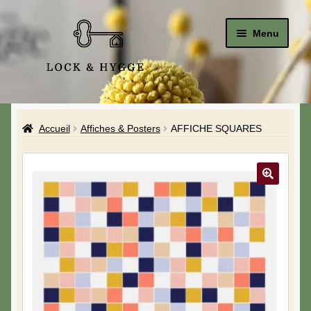
Menu
Accueil
Accueil
Affiches & Posters
AFFICHE SQUARES
Le Studio
La Boutique
A propos de moi
Mon compte
Blog & Hygge