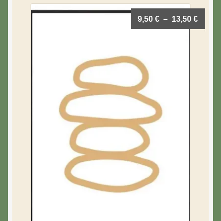
9,50
€
–
13,50
€