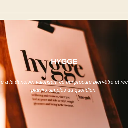
HYGGE
re à la danoise, valorisant ce qui procure bien-être et réc
plaisirs simples du quotidien.