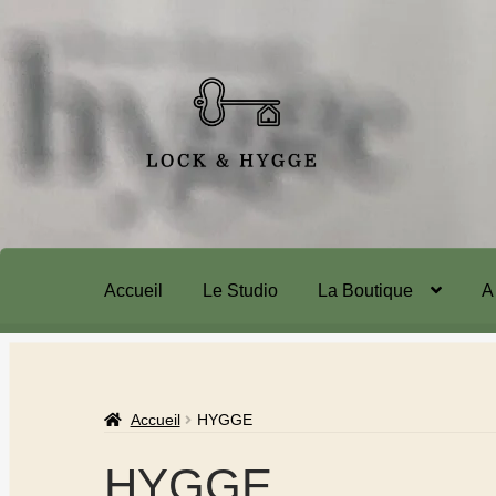
Accueil
Le Studio
La Boutique
A
Accueil
HYGGE
HYGGE