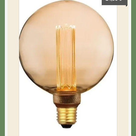
Luminaires
Objets décoratifs
Paniers, tapis et poufs
Tasses
Thés & Cafés
Vases & Soliflores
A propos de moi
Mon compte