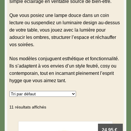
Cadres
simple éclairage en véritable source de bien-être.
Que vous posiez une lampe douce dans un coin
Coussins & Plaids
lecture ou suspendiez un luminaire design au-dessus
de votre table, vous jouez avec la lumière pour
Dans la salle bain
adoucir les ombres, structurer l’espace et réchauffer
vos soirées.
Décorations murales
Nos modèles conjuguent esthétique et fonctionnalité.
Décoration de la table
Ils s’adaptent à vos envies d’un style feutré, cosy ou
contemporain, tout en incarnant pleinement l’esprit
Idées cadeaux
hygge que vous aimez tant.
Fleurs séchées
11 résultats affichés
Kids
Lanternes & Photophores
24,95
€