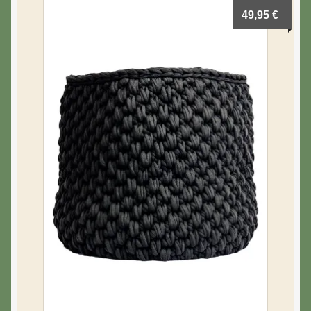
49,95
€
Luminaires
Objets décoratifs
Paniers, tapis et poufs
Tasses
Thés & Cafés
Vases & Soliflores
A propos de moi
Mon compte