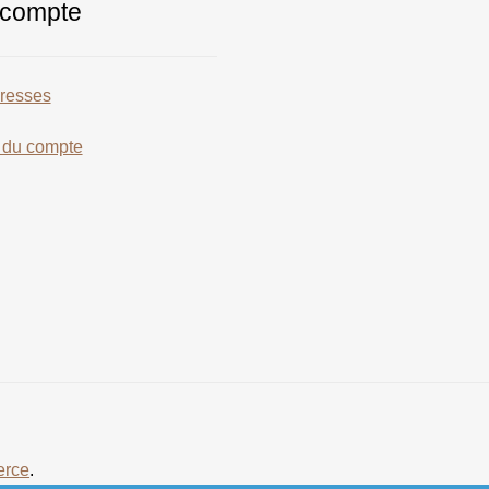
compte
resses
s du compte
erce
.