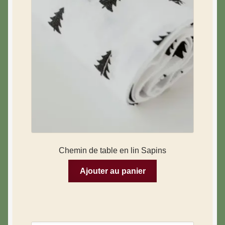
Luminaires
Objets décoratifs
Paniers, tapis et poufs
Tasses
Thés & Cafés
Vases & Soliflores
Chemin de table en lin Sapins
Ajouter au panier
A propos de moi
Mon compte