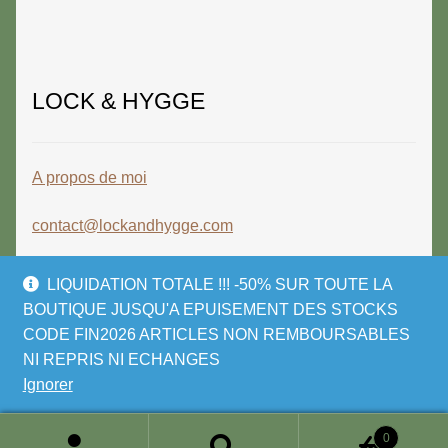
LOCK & HYGGE
A propos de moi
contact@lockandhygge.com
LIQUIDATION TOTALE !!! -50% SUR TOUTE LA
BOUTIQUE JUSQU'A EPUISEMENT DES STOCKS
CODE FIN2026 ARTICLES NON REMBOURSABLES
© LOCK & HYGGE 2026
NI REPRIS NI ECHANGES
Politique de confidentialité
Built with
Ignorer
WooCommerce
.
0