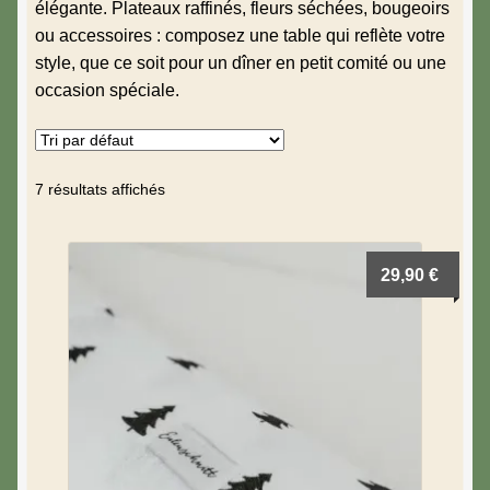
Cadres
élégante. Plateaux raffinés, fleurs séchées, bougeoirs
ou accessoires : composez une table qui reflète votre
Coussins & Plaids
style, que ce soit pour un dîner en petit comité ou une
occasion spéciale.
Dans la salle bain
Décorations murales
7 résultats affichés
Décoration de la table
29,90
€
Idées cadeaux
Fleurs séchées
Kids
Lanternes & Photophores