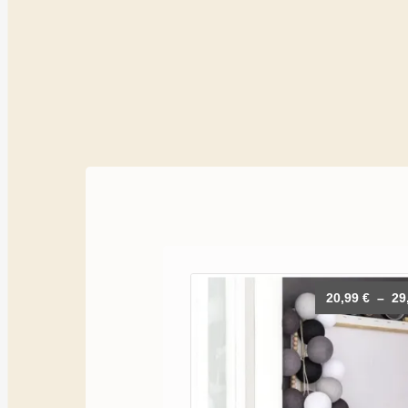
20,99
€
–
29