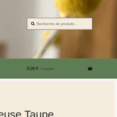
Recherche
0,00
€
0 article
neuse Taupe