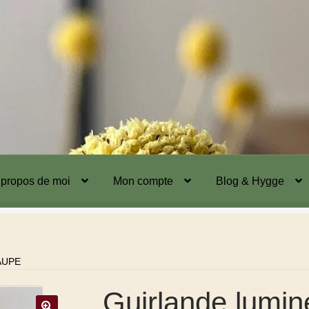
 propos de moi
Mon compte
Blog & Hygge
AUPE
Guirlande lumi