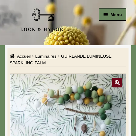
Menu
Accueil
Accueil
Luminaires
GUIRLANDE LUMINEUSE
Le Studio
SPARKLING PALM
La Boutique
A propos de moi
Mon compte
Blog & Hygge