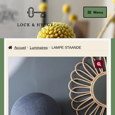
Menu
Accueil
Accueil
Luminaires
LAMPE STAANDE
Le Studio
La Boutique
A propos de moi
Mon compte
Blog & Hygge