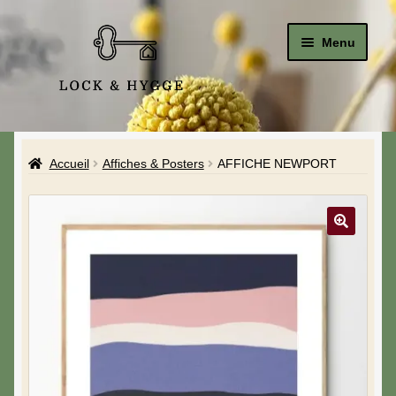
Menu
Accueil
Accueil
Affiches & Posters
AFFICHE NEWPORT
Le Studio
La Boutique
A propos de moi
Mon compte
Blog & Hygge