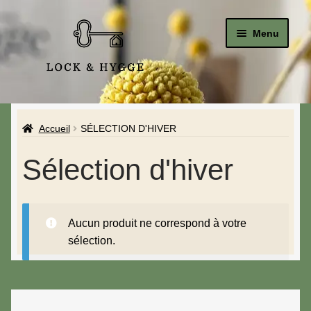
Menu
Accueil
Accueil
SÉLECTION D'HIVER
Le Studio
Sélection d'hiver
La Boutique
A propos de moi
Aucun produit ne correspond à votre
Mon compte
sélection.
Blog & Hygge