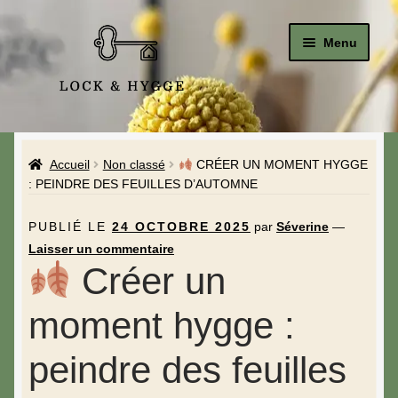
Menu
Accueil
Accueil
Non classé
CRÉER UN MOMENT HYGGE
Le Studio
: PEINDRE DES FEUILLES D’AUTOMNE
La Boutique
PUBLIÉ LE
24 OCTOBRE 2025
par
Séverine
—
Laisser un commentaire
A propos de moi
Créer un
Mon compte
moment hygge :
Blog & Hygge
peindre des feuilles