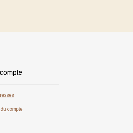
compte
resses
s du compte