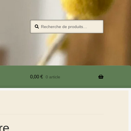
Recherche
0,00
€
0 article
re