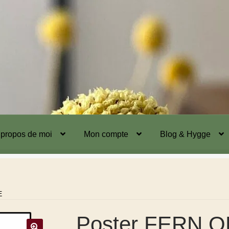
 propos de moi
Mon compte
Blog & Hygge
E
Poster FERN O