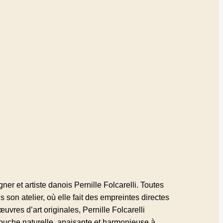
gner et artiste danois Pernille Folcarelli. Toutes
 son atelier, où elle fait des empreintes directes
uvres d’art originales, Pernille Folcarelli
ouche naturelle, apaisante et harmonieuse à