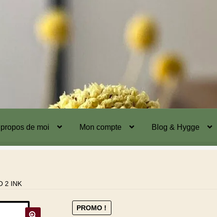
 propos de moi
Mon compte
Blog & Hygge
 2 INK
PROMO !