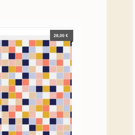
28,00
€