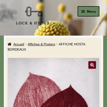
Menu
Accueil
Accueil
Affiches & Posters
AFFICHE HOSTA
Le Studio
BORDEAUX
La Boutique
A propos de moi
Mon compte
Blog & Hygge