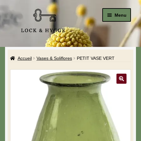
Menu
Accueil
Accueil
Vases & Soliflores
PETIT VASE VERT
Le Studio
La Boutique
A propos de moi
Mon compte
Blog & Hygge