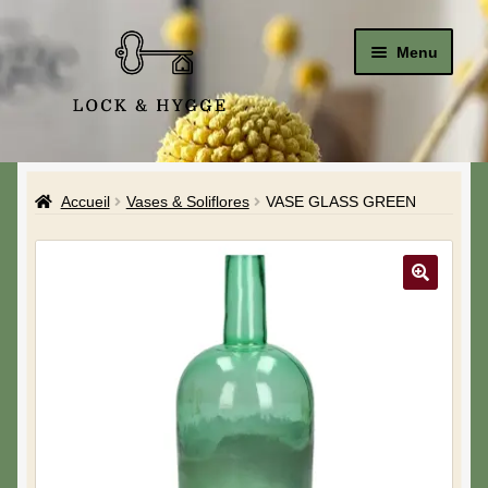
Menu
Accueil
Accueil
Vases & Soliflores
VASE GLASS GREEN
Le Studio
La Boutique
A propos de moi
Mon compte
Blog & Hygge