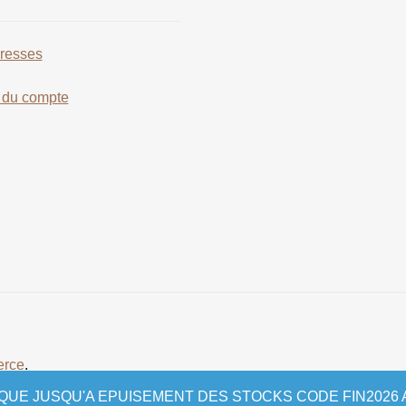
resses
s du compte
erce
.
UTIQUE JUSQU'A EPUISEMENT DES STOCKS CODE FIN202