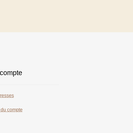
compte
resses
s du compte