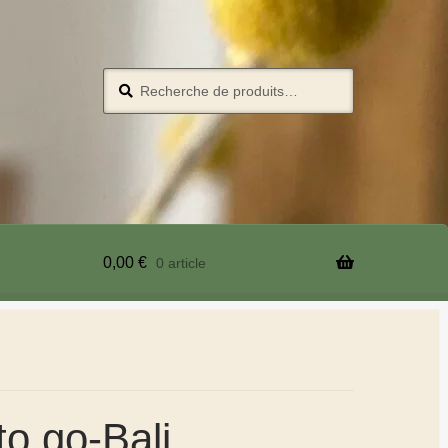
Recherche
0,00
€
0 article
to go-Bali