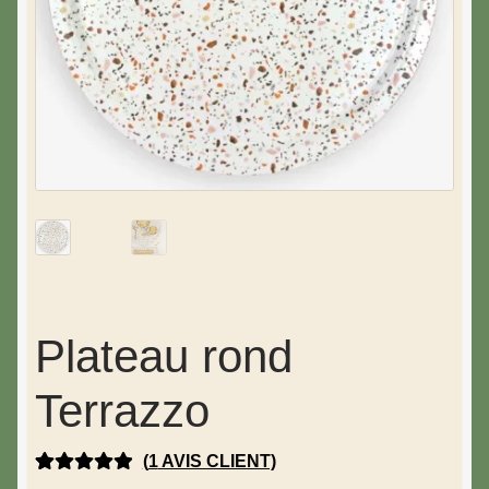
Plateau rond
Terrazzo
(
1
AVIS CLIENT)
NOTÉ
1
5.00