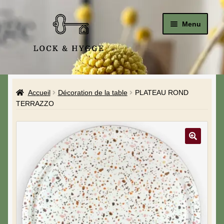
Menu
Accueil
Accueil
Décoration de la table
PLATEAU ROND
Le Studio
TERRAZZO
La Boutique
A propos de moi
Mon compte
Blog & Hygge