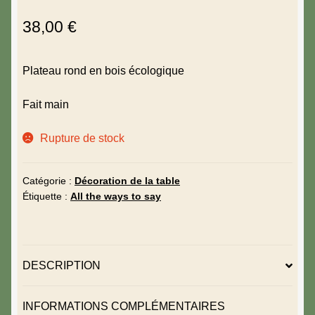
SUR 5
38,00
€
BASÉ SUR
NOTATION
CLIENT
Plateau rond en bois écologique
Fait main
Rupture de stock
Catégorie :
Décoration de la table
Étiquette :
All the ways to say
DESCRIPTION
INFORMATIONS COMPLÉMENTAIRES