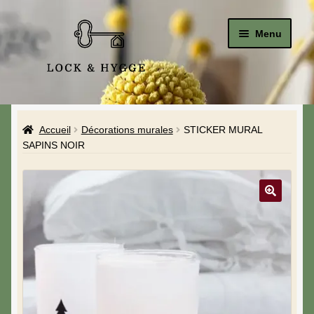
Menu
Accueil
Accueil
Décorations murales
STICKER MURAL
Le Studio
SAPINS NOIR
La Boutique
A propos de moi
Mon compte
Blog & Hygge