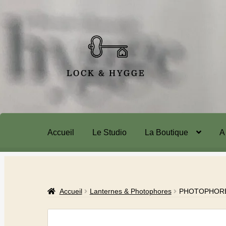
Accueil
Le Studio
La Boutique
A
Accueil
Lanternes & Photophores
PHOTOPHORE