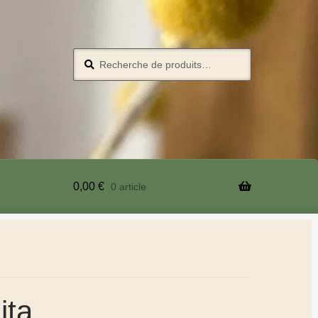
Recherche
0,00
€
0 article
ita