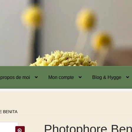
 propos de moi
Mon compte
Blog & Hygge
 BENITA
Photophore Ben