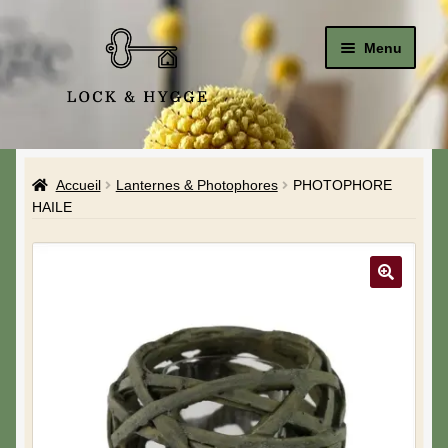
Menu
Accueil
Accueil
Lanternes & Photophores
PHOTOPHORE
Le Studio
HAILE
La Boutique
A propos de moi
Mon compte
Blog & Hygge