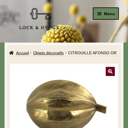
Menu
Accueil
Accueil
Objets décoratifs
CITROUILLE AFONSO OR
Le Studio
La Boutique
A propos de moi
Mon compte
Blog & Hygge