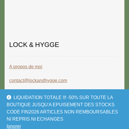
LOCK & HYGGE
A propos de moi
contact@lockandhygge.com
LIQUIDATION TOTALE !!! -50% SUR TOUTE LA
BOUTIQUE JUSQU'A EPUISEMENT DES STOCKS
CODE FIN2026 ARTICLES NON REMBOURSABLES
© LOCK & HYGGE 2026
NI REPRIS NI ECHANGES
Politique de confidentialité
Built with
Ignorer