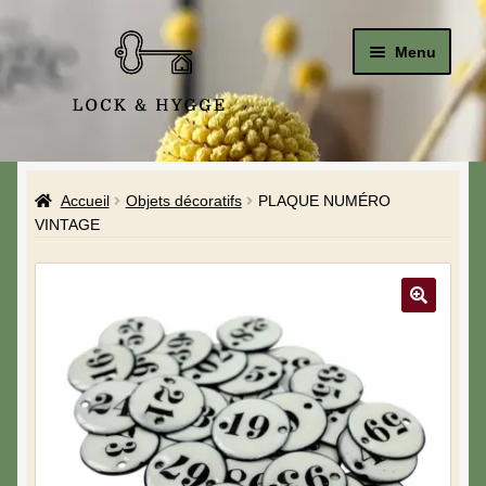
Menu
Accueil
Accueil
Objets décoratifs
PLAQUE NUMÉRO
Le Studio
VINTAGE
La Boutique
A propos de moi
Mon compte
Blog & Hygge