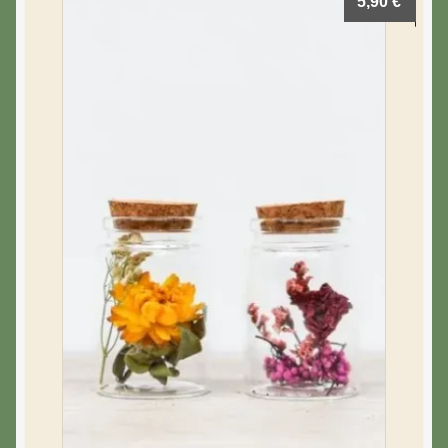
5,90
€