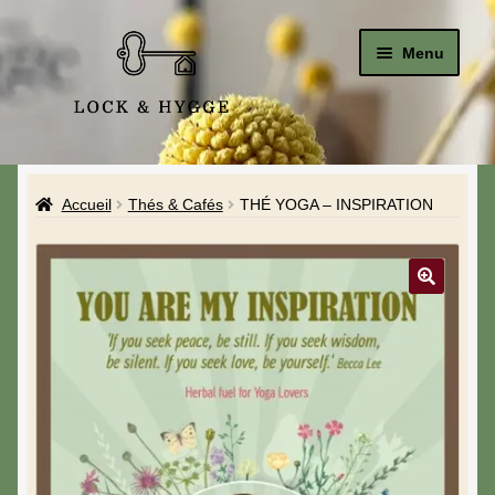
Menu
Accueil
Accueil
Thés & Cafés
THÉ YOGA – INSPIRATION
Le Studio
La Boutique
A propos de moi
Mon compte
Blog & Hygge