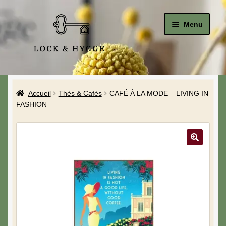
Menu
Accueil
Accueil
Thés & Cafés
CAFÉ À LA MODE – LIVING IN
Le Studio
FASHION
La Boutique
A propos de moi
Mon compte
Blog & Hygge