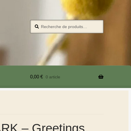
Recherche
0,00
€
0 article
K – Greetings