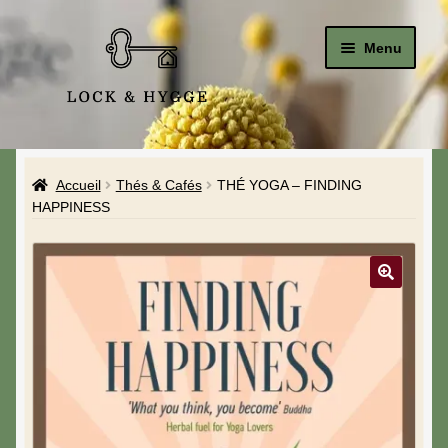
Menu
Accueil
Accueil
Thés & Cafés
THÉ YOGA – FINDING
Le Studio
HAPPINESS
La Boutique
A propos de moi
Mon compte
Blog & Hygge