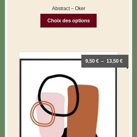
Abstract – Oker
Choix des options
9,50
€
–
13,50
€