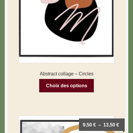
Abstract collage – Circles
Choix des options
9,50
€
–
13,50
€