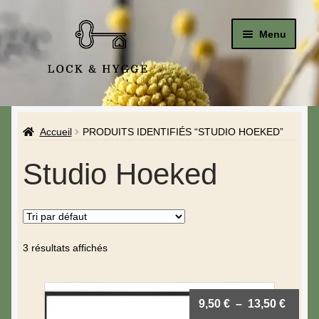
Menu
Accueil
Accueil
PRODUITS IDENTIFIÉS “STUDIO HOEKED”
Le Studio
Studio Hoeked
La Boutique
A propos de moi
Mon compte
3 résultats affichés
Blog & Hygge
9,50
€
–
13,50
€