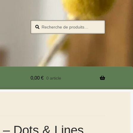
Recherche
0,00
€
0 article
e – Dots & Lines