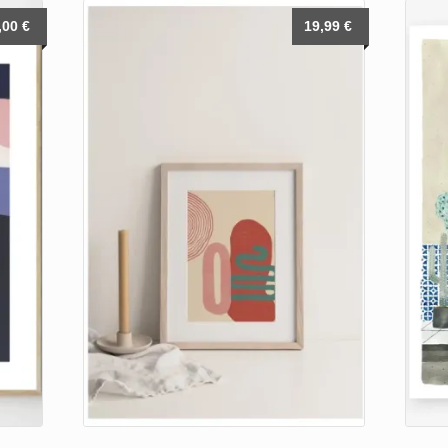
,00
€
19,99
€