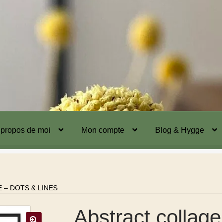
 propos de moi
Mon compte
Blog & Hygge
 – DOTS & LINES
Abstract collag