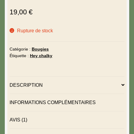
NOTÉ
1
5.00
SUR 5
19,00
€
BASÉ SUR
NOTATION
CLIENT
Rupture de stock
Catégorie :
Bougies
Étiquette :
Hey chalky
DESCRIPTION
INFORMATIONS COMPLÉMENTAIRES
AVIS (1)