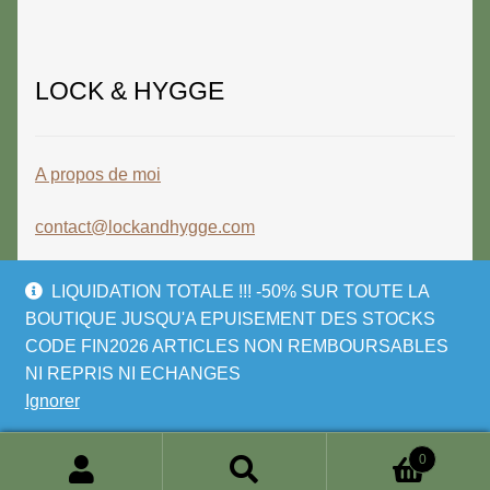
LOCK & HYGGE
A propos de moi
contact@lockandhygge.com
LIQUIDATION TOTALE !!! -50% SUR TOUTE LA
BOUTIQUE JUSQU'A EPUISEMENT DES STOCKS
CODE FIN2026 ARTICLES NON REMBOURSABLES
© LOCK & HYGGE 2026
NI REPRIS NI ECHANGES
Politique de confidentialité
Built with
Ignorer
WooCommerce
.
0
Recherche