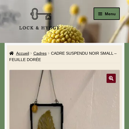
Menu
Accueil
Accueil
Cadres
CADRE SUSPENDU NOIR SMALL –
Le Studio
FEUILLE DORÉE
La Boutique
A propos de moi
Mon compte
Blog & Hygge