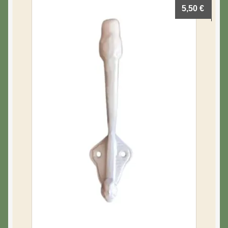
5,50
€