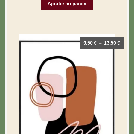
Ajouter au panier
9,50
€
–
13,50
€