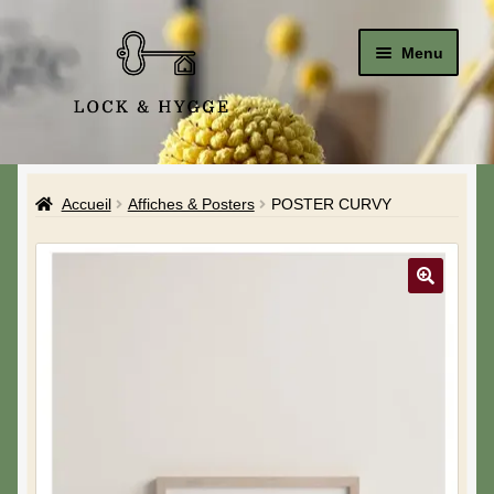
Menu
Accueil
Accueil
Affiches & Posters
POSTER CURVY
Le Studio
La Boutique
A propos de moi
Mon compte
Blog & Hygge