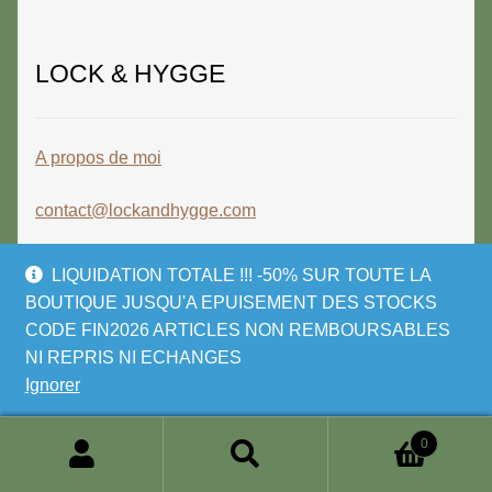
LOCK & HYGGE
A propos de moi
contact@lockandhygge.com
LIQUIDATION TOTALE !!! -50% SUR TOUTE LA
BOUTIQUE JUSQU'A EPUISEMENT DES STOCKS
CODE FIN2026 ARTICLES NON REMBOURSABLES
© LOCK & HYGGE 2026
NI REPRIS NI ECHANGES
Politique de confidentialité
Built with
Ignorer
WooCommerce
.
0
Recherche