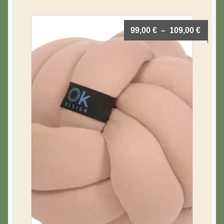
99,00
€
–
109,00
€