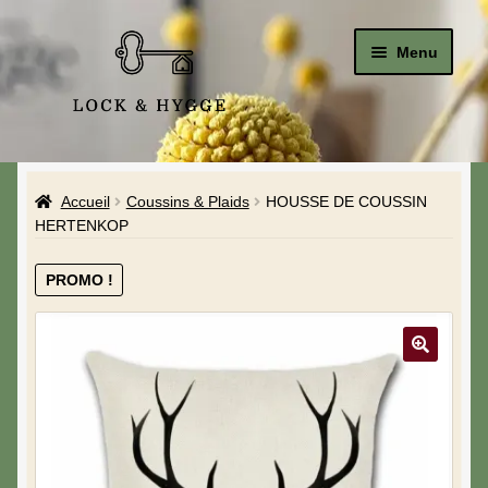
Menu
Accueil
Accueil
Coussins & Plaids
HOUSSE DE COUSSIN
Le Studio
HERTENKOP
La Boutique
PROMO !
A propos de moi
Mon compte
Blog & Hygge