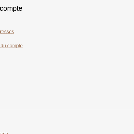
compte
resses
s du compte
erce
.