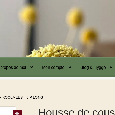
 propos de moi
Mon compte
Blog & Hygge
N KOOLMEES – JIP LONG
Housse de cous