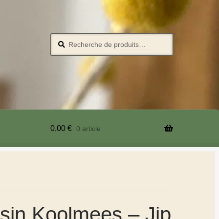
Recherche
0,00
€
0 article
sin Koolmees – Jip