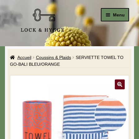
Menu
Accueil
Accueil
Coussins & Plaids
SERVIETTE TOWEL TO
Le Studio
GO-BALI BLEU/ORANGE
La Boutique
A propos de moi
Mon compte
Blog & Hygge