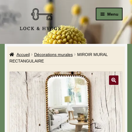
Menu
Accueil
Accueil
Décorations murales
MIROIR MURAL
Le Studio
RECTANGULAIRE
La Boutique
A propos de moi
Mon compte
Blog & Hygge