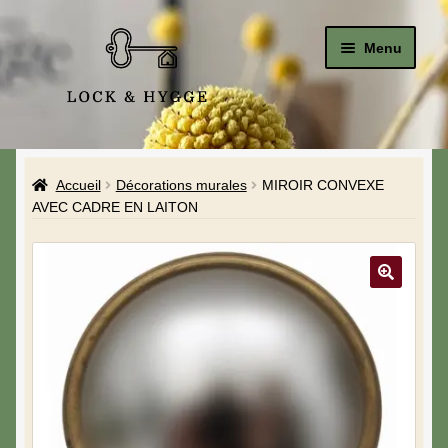
Menu
Accueil
Accueil
Décorations murales
MIROIR CONVEXE
Le Studio
AVEC CADRE EN LAITON
La Boutique
A propos de moi
Mon compte
Blog & Hygge