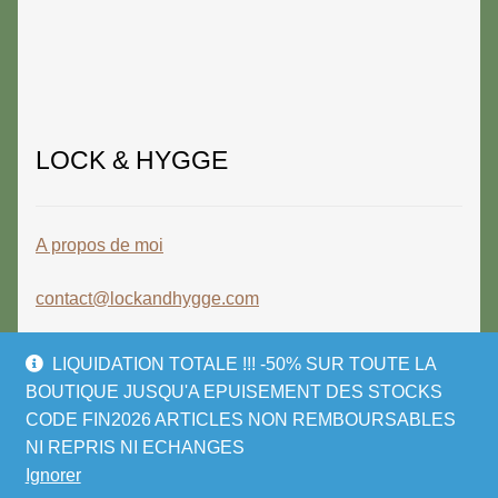
LOCK & HYGGE
A propos de moi
contact@lockandhygge.com
LIQUIDATION TOTALE !!! -50% SUR TOUTE LA
BOUTIQUE JUSQU'A EPUISEMENT DES STOCKS
CODE FIN2026 ARTICLES NON REMBOURSABLES
© LOCK & HYGGE 2026
NI REPRIS NI ECHANGES
Politique de confidentialité
Built with
Ignorer
WooCommerce
.