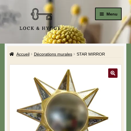
Menu
Accueil
Accueil
Décorations murales
STAR MIRROR
Le Studio
La Boutique
A propos de moi
Mon compte
Blog & Hygge