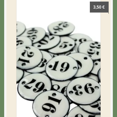
3,50
€