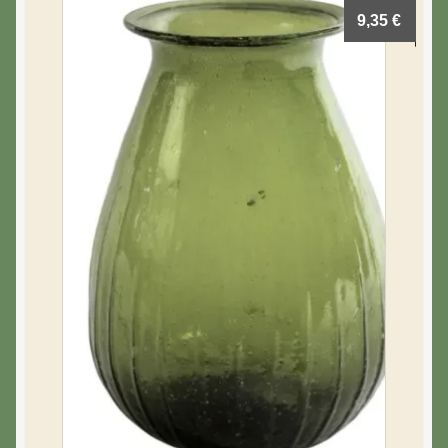
9,35
€