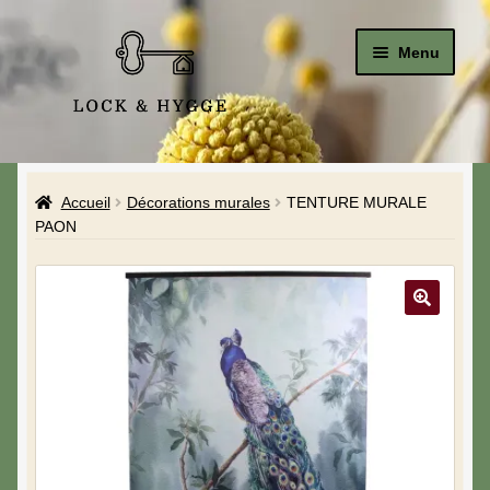
Menu
Accueil
Accueil
Décorations murales
TENTURE MURALE
Le Studio
PAON
La Boutique
A propos de moi
Mon compte
Blog & Hygge