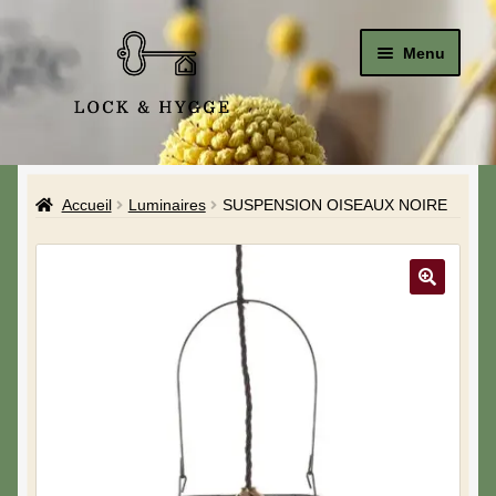
Menu
Accueil
Accueil
Luminaires
SUSPENSION OISEAUX NOIRE
Le Studio
La Boutique
A propos de moi
Mon compte
Blog & Hygge