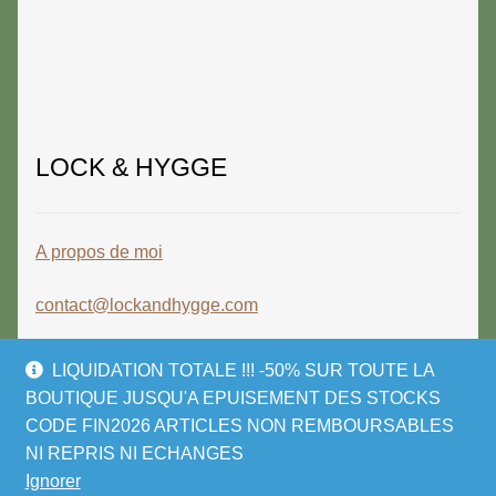
LOCK & HYGGE
A propos de moi
contact@lockandhygge.com
LIQUIDATION TOTALE !!! -50% SUR TOUTE LA
BOUTIQUE JUSQU'A EPUISEMENT DES STOCKS
CODE FIN2026 ARTICLES NON REMBOURSABLES
© LOCK & HYGGE 2026
NI REPRIS NI ECHANGES
Politique de confidentialité
Built with
Ignorer