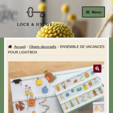
Menu
Accueil
Accueil
Objets décoratifs
ENSEMBLE DE VACANCES
Le Studio
POUR LIGHTBOX
La Boutique
A propos de moi
Mon compte
Blog & Hygge