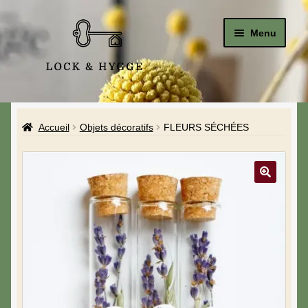
Menu
Accueil
Accueil
Objets décoratifs
FLEURS SÉCHÉES
Le Studio
La Boutique
A propos de moi
Mon compte
Blog & Hygge