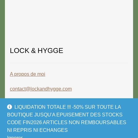
LOCK & HYGGE
A propos de moi
contact@lockandhygge.com
LIQUIDATION TOTALE !!! -50% SUR TOUTE LA
BOUTIQUE JUSQU'A EPUISEMENT DES STOCKS
CODE FIN2026 ARTICLES NON REMBOURSABLES
© LOCK & HYGGE 2026
NI REPRIS NI ECHANGES
Politique de confidentialité
Built with
Ignorer