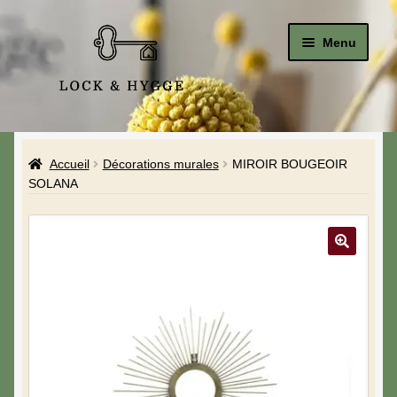
Menu
Accueil
Accueil
Décorations murales
MIROIR BOUGEOIR
Le Studio
SOLANA
La Boutique
A propos de moi
Mon compte
Blog & Hygge