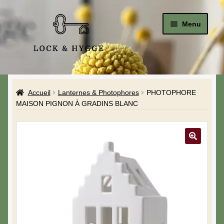
Menu
Accueil
Accueil
Lanternes & Photophores
PHOTOPHORE
Le Studio
MAISON PIGNON À GRADINS BLANC
La Boutique
A propos de moi
Mon compte
Blog & Hygge