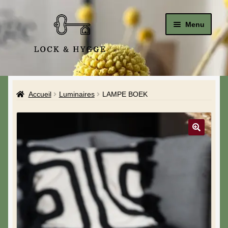
Menu
Accueil
Accueil
Luminaires
LAMPE BOEK
Le Studio
La Boutique
A propos de moi
Mon compte
Blog & Hygge